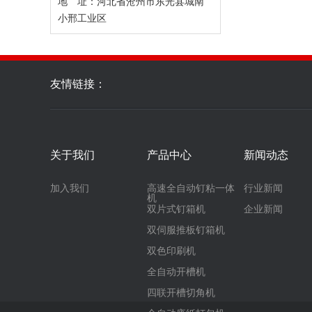
地 址：河北省沧州市东光县城南
小邢工业区
友情链接：
关于我们
产品中心
新闻动态
加入我们
高速全自动钉粘一体
行业新闻
机
双片式钉箱机
企业新闻
双伺服推板钉箱机
双色印刷机
全自动开槽机
四联开槽切角机