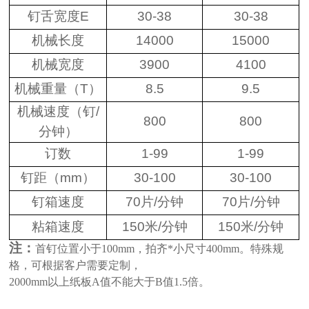
钉舌宽度
E
30-38
30-38
机械长度
14000
15000
机械宽度
3900
4100
机械重量（
T
）
8.5
9.5
机械速度（钉
/
800
800
分钟）
订数
1-99
1-99
钉距（
mm
）
30-100
30-100
钉箱速度
70
片
/
分钟
70
片
/
分钟
粘箱速度
150
米
/
分钟
150
米
/
分钟
注：
首钉位置小于
100mm
，拍齐*小尺寸
400mm
。特殊规
格，可根据客户需要定制，
2000mm
以上纸板
A
值不能大于
B
值
1.5
倍。