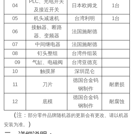
PLC
、光电开关
04
日本欧姆龙
1
台
及接近开关
05
机头减速机
台湾利明
1
台
接触器、断路
06
法国施耐德
器、变频器
07
中间继电器
法国施耐德
08
钉头整组
台湾件组装
09
气缸、电磁阀
台湾亚德克
10
触摸屏
深圳昆仑
德国合金钨
11
刀片
耐磨损
钢制作
德国合金钨
12
底模
耐腐蚀
钢制作
（
注：
部分零件品牌随机器的更新会有更改、请以机器
）
安装为准。