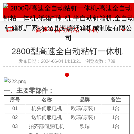
高速全自动钉粘一体机
2800型高速全自动粘钉一体机
发布日期：2024-06-04 14:13:21 浏览次数：
738
一、
主要零部件：
序号
名称
品牌
备注
01
机头伺服电机
欧瑞
(
原装）
1
台
02
送纸伺服电机
欧瑞
(
原装）
1
台
03
拍齐部伺服电机
欧瑞
1
台