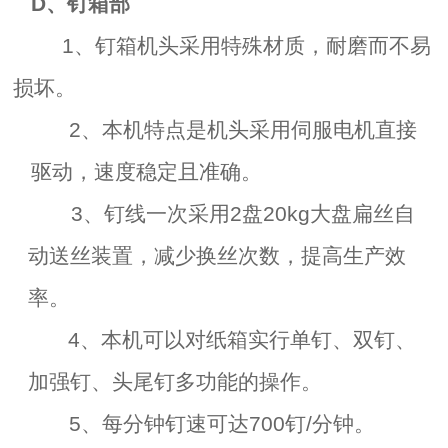
D
、钉箱部
1
、钉箱机头采用特殊材质，耐磨而不易
损坏。
2
、本机特点是机头采用伺服电机直接
驱动，速度稳定且准确。
3
、钉线一次采用
2
盘
20kg
大盘扁丝自
动送丝装置，减少换丝次数，提高生产效
率。
4
、本机可以对纸箱实行单钉、双钉、
加强钉、头尾钉多功能的操作。
5
、每分钟钉速可达
700
钉
/
分钟。