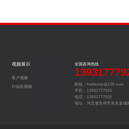
视频展示
全国咨询热线
139317779
客户视频
邮箱：haidezxjx@126.com‬
钉箱机视频
手机：13931777926
电话：13931777926
地址：河北省沧州市东光县城