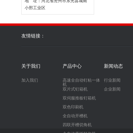
地 址：河北省沧州市东光县城南
小邢工业区
友情链接：
关于我们
产品中心
新闻动态
加入我们
高速全自动钉粘一体
行业新闻
机
双片式钉箱机
企业新闻
双伺服推板钉箱机
双色印刷机
全自动开槽机
四联开槽切角机