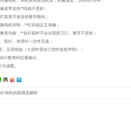
伺服电机，本机采用摆动机头，机械速度：1000钉/分钟；
缘皮带送纸**纸箱不歪斜；
拍打装置可使送纸整齐顺利；
服电机控制，**钉距稳定又准确；
箱整形功能，**在钉箱时不会出现剪刀口，整齐不歪斜；
钉、双钉、加强钉一次性完成；
三层、五层纸箱（七层时需在订货时提前声明）；
自动计数堆码定量输出。
分为选配。
动钉箱机的故障及解析