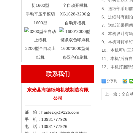
4、钉头部动力为
5、送纸部采用前
手动平压平模切
XG1628-3200全
6、进纸时有侧
1600型
自动开槽机
7、送纸部采用伺
8、本机设计有
9、本机可钉单
3200型全自动上
1600*3000型链
10、本机可钉
纸机
条双色印刷机
11、本机*后有
12、本机打捆部
联系我们
分享到：
东光县海德纸箱机械制造有限
上一篇：
全自
公司
邮 箱：haidezxjx@126.com
手 机：13931777926
电 话：13931777926